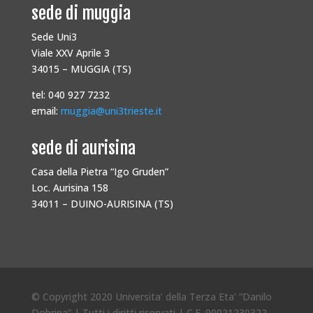
sede di muggia
Sede Uni3
Viale XXV Aprile 3
34015 – MUGGIA (TS)
tel: 040 927 7232
email:
muggia@uni3trieste.it
sede di aurisina
Casa della Pietra “Igo Gruden”
Loc. Aurisina 158
34011 – DUINO-AURISINA (TS)
© Copyright 2020 Universita’ della Terza Eta’ “Danilo
Dobrina” | Tutti i diritti riservati | C.F. 90021230322