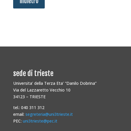
indietro
sede di trieste
Universita’ della Terza Eta’ “Danilo Dobrina”
Via del Lazzaretto Vecchio 10
34123 – TRIESTE
tel.: 040 311 312
email:
segreteria@uni3trieste.it
PEC:
uni3trieste@pec.it