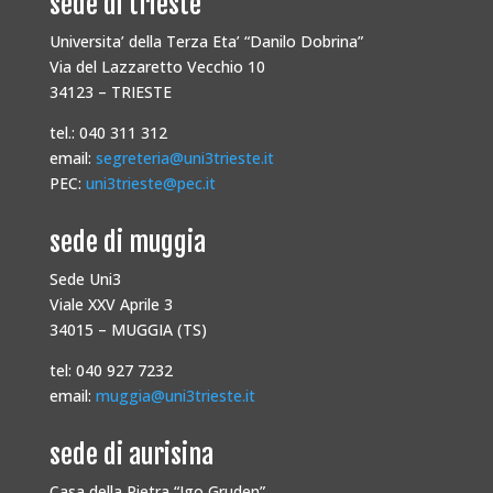
sede di trieste
Universita’ della Terza Eta’ “Danilo Dobrina”
Via del Lazzaretto Vecchio 10
34123 – TRIESTE
tel.: 040 311 312
email:
segreteria@uni3trieste.it
PEC:
uni3trieste@pec.it
sede di muggia
Sede Uni3
Viale XXV Aprile 3
34015 – MUGGIA (TS)
tel: 040 927 7232
email:
muggia@uni3trieste.it
sede di aurisina
Casa della Pietra “Igo Gruden”