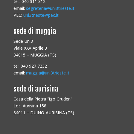
tel.: 040 311 312
email:
segreteria@uni3trieste.it
PEC:
uni3trieste@pec.it
sede di muggia
Sede Uni3
Viale XXV Aprile 3
34015 – MUGGIA (TS)
tel: 040 927 7232
email:
muggia@uni3trieste.it
sede di aurisina
Casa della Pietra “Igo Gruden”
Loc. Aurisina 158
34011 – DUINO-AURISINA (TS)