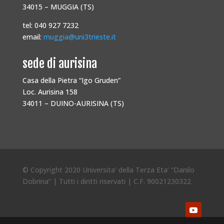
34015 – MUGGIA (TS)
tel: 040 927 7232
email:
muggia@uni3trieste.it
sede di aurisina
Casa della Pietra “Igo Gruden”
Loc. Aurisina 158
34011 – DUINO-AURISINA (TS)
© Copyright 2020 Universita’ della Terza Eta’ “Danilo
Dobrina” | Tutti i diritti riservati | C.F. 90021230322