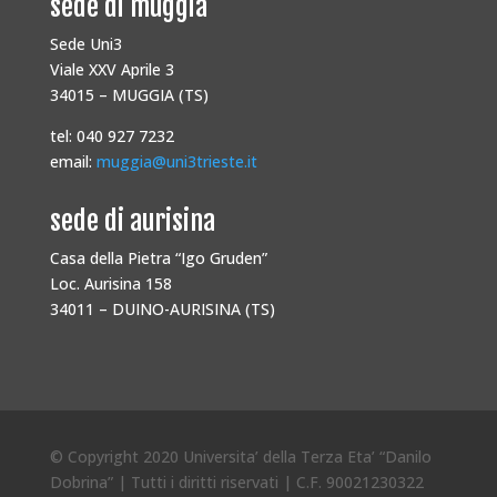
sede di muggia
Sede Uni3
Viale XXV Aprile 3
34015 – MUGGIA (TS)
tel: 040 927 7232
email:
muggia@uni3trieste.it
sede di aurisina
Casa della Pietra “Igo Gruden”
Loc. Aurisina 158
34011 – DUINO-AURISINA (TS)
© Copyright 2020 Universita’ della Terza Eta’ “Danilo
Dobrina” | Tutti i diritti riservati | C.F. 90021230322