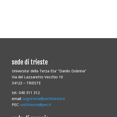
sede di trieste
Universita’ della Terza Eta’ “Danilo Dobrina”
Via del Lazzaretto Vecchio 10
34123 – TRIESTE
tel.: 040 311 312
email:
segreteria@uni3trieste.it
PEC:
uni3trieste@pec.it