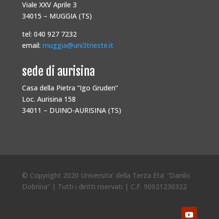
Viale XXV Aprile 3
34015 – MUGGIA (TS)
tel: 040 927 7232
email:
muggia@uni3trieste.it
sede di aurisina
Casa della Pietra “Igo Gruden”
Loc. Aurisina 158
34011 – DUINO-AURISINA (TS)
© Copyright 2020 Universita’ della Terza Eta’ “Danilo
Dobrina” | Tutti i diritti riservati | C.F. 90021230322