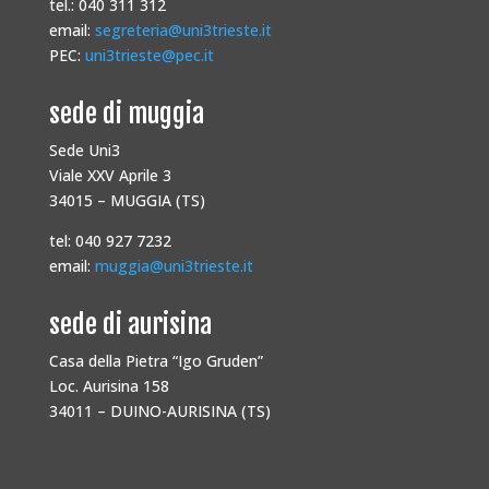
tel.: 040 311 312
email:
segreteria@uni3trieste.it
PEC:
uni3trieste@pec.it
sede di muggia
Sede Uni3
Viale XXV Aprile 3
34015 – MUGGIA (TS)
tel: 040 927 7232
email:
muggia@uni3trieste.it
sede di aurisina
Casa della Pietra “Igo Gruden”
Loc. Aurisina 158
34011 – DUINO-AURISINA (TS)