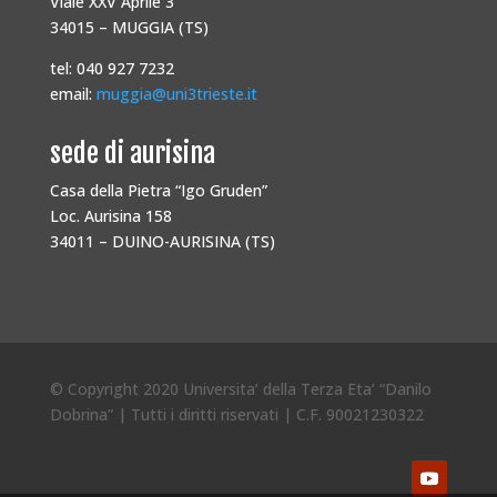
Viale XXV Aprile 3
34015 – MUGGIA (TS)
tel: 040 927 7232
email:
muggia@uni3trieste.it
sede di aurisina
Casa della Pietra “Igo Gruden”
Loc. Aurisina 158
34011 – DUINO-AURISINA (TS)
© Copyright 2020 Universita’ della Terza Eta’ “Danilo
Dobrina” | Tutti i diritti riservati | C.F. 90021230322