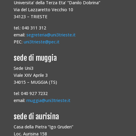
Universita’ della Terza Eta’ “Danilo Dobrina”
Via del Lazzaretto Vecchio 10
34123 – TRIESTE
tel.: 040 311 312
email:
segreteria@uni3trieste.it
PEC:
uni3trieste@pec.it
sede di muggia
Sede Uni3
Viale XXV Aprile 3
34015 – MUGGIA (TS)
tel: 040 927 7232
email:
muggia@uni3trieste.it
sede di aurisina
Casa della Pietra “Igo Gruden”
Loc. Aurisina 158