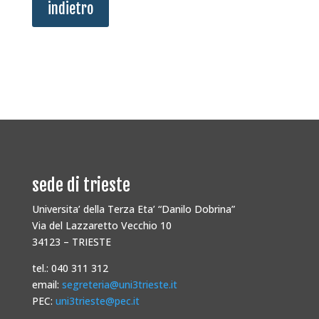
indietro
sede di trieste
Universita’ della Terza Eta’ “Danilo Dobrina”
Via del Lazzaretto Vecchio 10
34123 – TRIESTE
tel.: 040 311 312
email:
segreteria@uni3trieste.it
PEC:
uni3trieste@pec.it