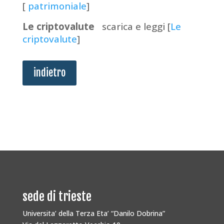
[
patrimoniale
]
Le criptovalute
scarica e leggi [
Le
criptovalute
]
indietro
sede di trieste
Universita’ della Terza Eta’ “Danilo Dobrina”