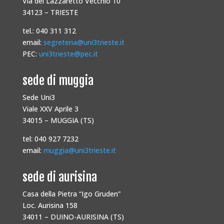
Via del Lazzaretto Vecchio 10
34123 – TRIESTE
tel.: 040 311 312
email:
segreteria@uni3trieste.it
PEC:
uni3trieste@pec.it
sede di muggia
Sede Uni3
Viale XXV Aprile 3
34015 – MUGGIA (TS)
tel: 040 927 7232
email:
muggia@uni3trieste.it
sede di aurisina
Casa della Pietra “Igo Gruden”
Loc. Aurisina 158
34011 – DUINO-AURISINA (TS)