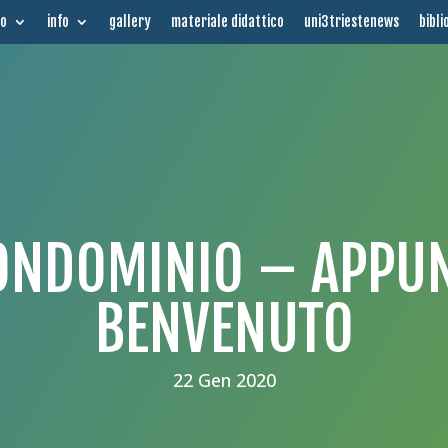
mo
info
gallery
materiale didattico
uni3triestenews
bibli
CONDOMINIO – APPUN
BENVENUTO
22 Gen 2020