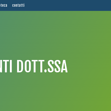
oteca
contatti
TI DOTT.SSA