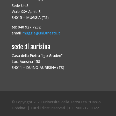
Sede Uni3
Viale XXV Aprile 3
34015 – MUGGIA (TS)
tel: 040 927 7232
email:
muggia@uni3trieste.it
sede di aurisina
Casa della Pietra “Igo Gruden”
Loc. Aurisina 158
34011 – DUINO-AURISINA (TS)
© Copyright 2020 Universita’ della Terza Eta’ “Danilo
Dobrina” | Tutti i diritti riservati | C.F. 90021230322