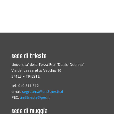
sede di trieste
Universita’ della Terza Eta’ “Danilo Dobrina”
Via del Lazzaretto Vecchio 10
34123 – TRIESTE
tel.: 040 311 312
email:
segreteria@uni3trieste.it
PEC:
uni3trieste@pec.it
sede di muggia