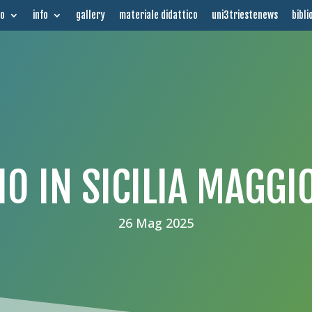
mo
info
gallery
materiale didattico
uni3triestenews
bibli
IO IN SICILIA MAGGI
26 Mag 2025