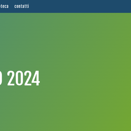
oteca
contatti
O 2024