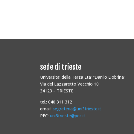
sede di trieste
Universita’ della Terza Eta’ “Danilo Dobrina”
Via del Lazzaretto Vecchio 10
34123 – TRIESTE
tel.: 040 311 312
email:
segreteria@uni3trieste.it
PEC:
uni3trieste@pec.it