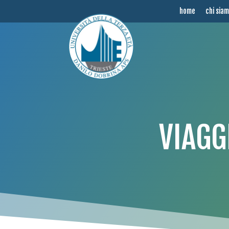
home
chi sia
VIAGG