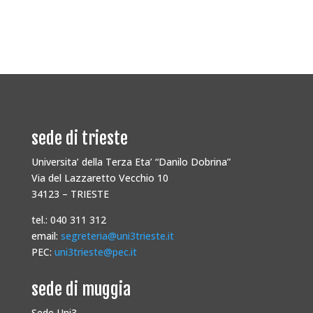
sede di trieste
Universita’ della Terza Eta’ “Danilo Dobrina”
Via del Lazzaretto Vecchio 10
34123 – TRIESTE
tel.: 040 311 312
email:
segreteria@uni3trieste.it
PEC:
uni3trieste@pec.it
sede di muggia
Sede Uni3