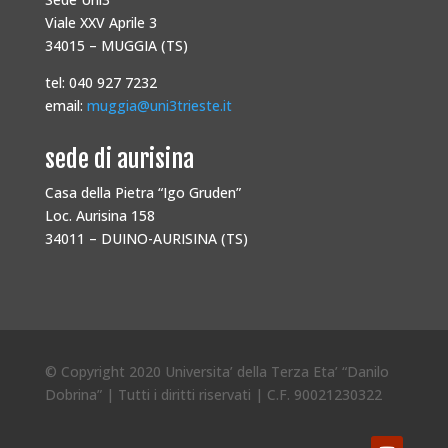
Viale XXV Aprile 3
34015 – MUGGIA (TS)
tel: 040 927 7232
email:
muggia@uni3trieste.it
sede di aurisina
Casa della Pietra “Igo Gruden”
Loc. Aurisina 158
34011 – DUINO-AURISINA (TS)
© Copyright 2020 Universita’ della Terza Eta’ “Danilo
Dobrina” | Tutti i diritti riservati | C.F. 90021230322