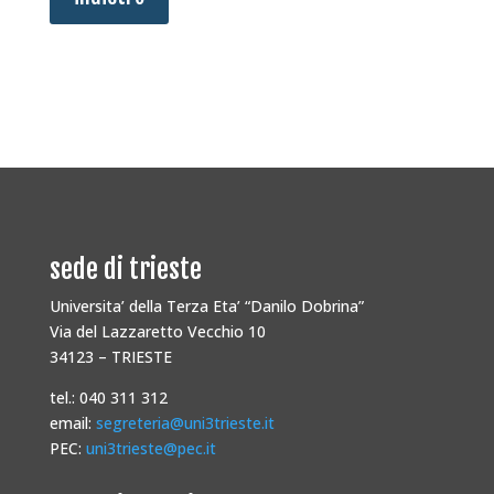
sede di trieste
Universita’ della Terza Eta’ “Danilo Dobrina”
Via del Lazzaretto Vecchio 10
34123 – TRIESTE
tel.: 040 311 312
email:
segreteria@uni3trieste.it
PEC:
uni3trieste@pec.it