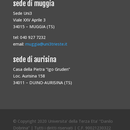
sede di muggia
Sede Uni3
Viale XXV Aprile 3
34015 – MUGGIA (TS)
tel: 040 927 7232
email:
muggia@uni3trieste.it
sede di aurisina
Casa della Pietra “Igo Gruden”
Loc. Aurisina 158
34011 – DUINO-AURISINA (TS)
© Copyright 2020 Universita’ della Terza Eta’ “Danilo
Dobrina” | Tutti i diritti riservati | C.F. 90021230322