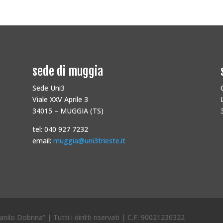
sede di muggia
Sede Uni3
Viale XXV Aprile 3
34015 – MUGGIA (TS)
tel: 040 927 7232
email:
muggia@uni3trieste.it
nilo Dobrina” | Tutti i diritti riservati | C.F. 90021230322