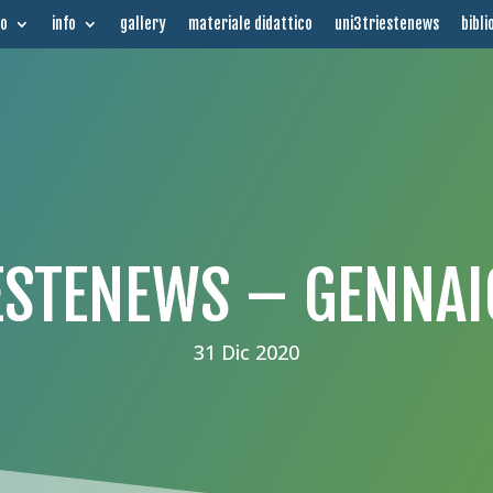
mo
info
gallery
materiale didattico
uni3triestenews
bibli
ESTENEWS – GENNAI
31 Dic 2020