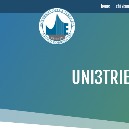
home
chi sia
UNI3TRI