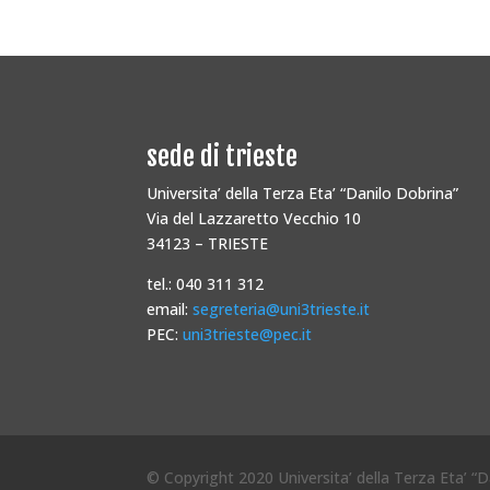
sede di trieste
Universita’ della Terza Eta’ “Danilo Dobrina”
Via del Lazzaretto Vecchio 10
34123 – TRIESTE
tel.: 040 311 312
email:
segreteria@uni3trieste.it
PEC:
uni3trieste@pec.it
© Copyright 2020 Universita’ della Terza Eta’ “Da