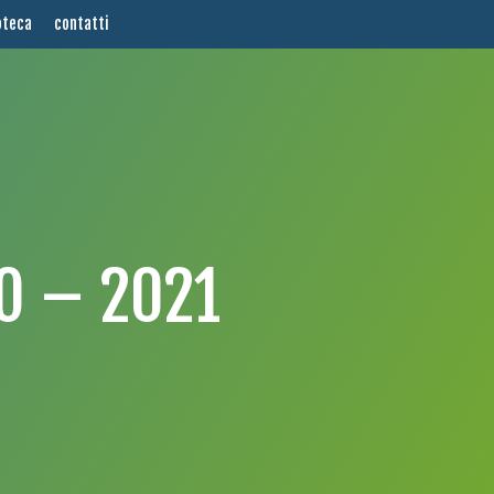
oteca
contatti
O – 2021