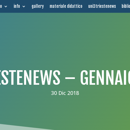
mo
info
gallery
materiale didattico
uni3triestenews
bibli
ESTENEWS – GENNAI
30 Dic 2018