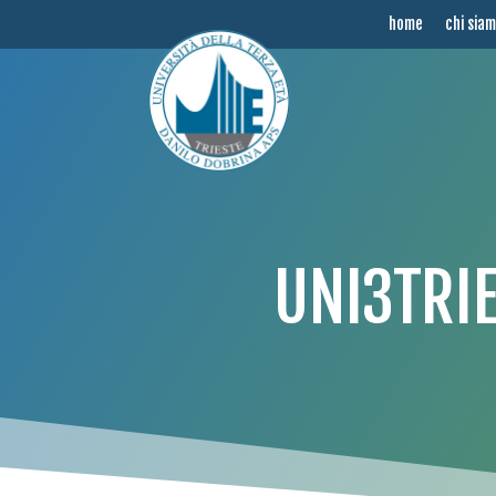
home
chi sia
UNI3TRI