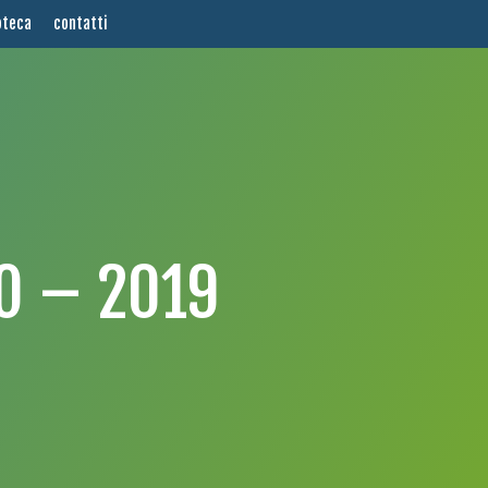
oteca
contatti
O – 2019