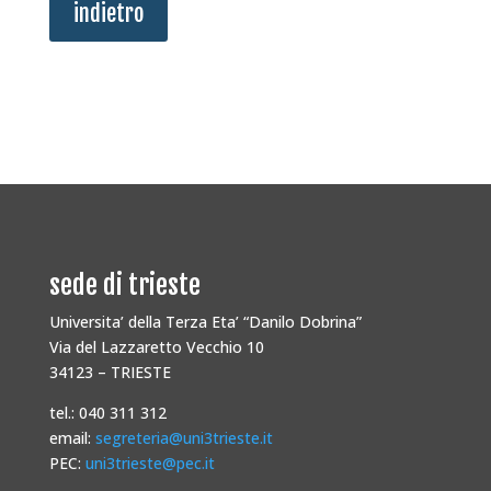
indietro
sede di trieste
Universita’ della Terza Eta’ “Danilo Dobrina”
Via del Lazzaretto Vecchio 10
34123 – TRIESTE
tel.: 040 311 312
email:
segreteria@uni3trieste.it
PEC:
uni3trieste@pec.it