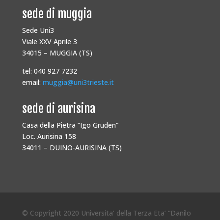
sede di muggia
Sede Uni3
Viale XXV Aprile 3
34015 – MUGGIA (TS)
tel: 040 927 7232
email:
muggia@uni3trieste.it
sede di aurisina
Casa della Pietra “Igo Gruden”
Loc. Aurisina 158
34011 – DUINO-AURISINA (TS)
© Copyright 2020 Universita’ della Terza Eta’ “Danilo