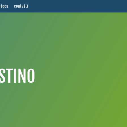
oteca
contatti
ESTINO