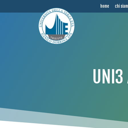
home
chi sia
UNI3 