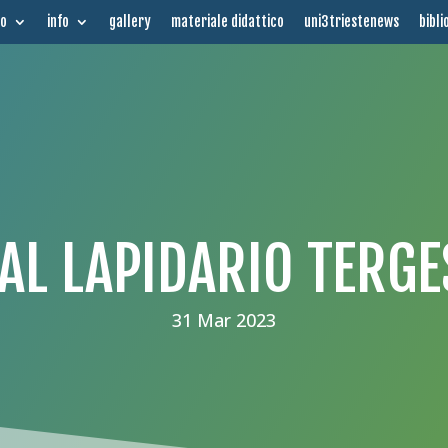
mo
info
gallery
materiale didattico
uni3triestenews
bibli
AL LAPIDARIO TERG
31 Mar 2023