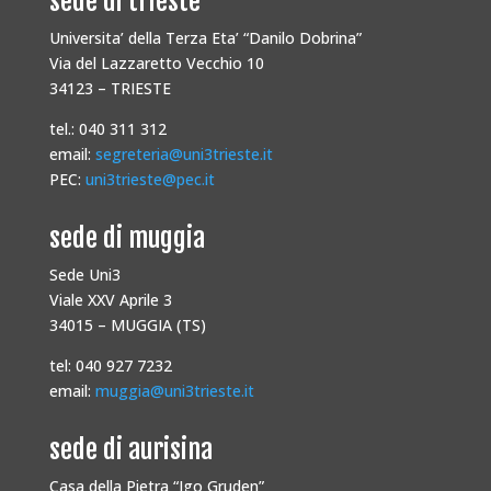
sede di trieste
Universita’ della Terza Eta’ “Danilo Dobrina”
Via del Lazzaretto Vecchio 10
34123 – TRIESTE
tel.: 040 311 312
email:
segreteria@uni3trieste.it
PEC:
uni3trieste@pec.it
sede di muggia
Sede Uni3
Viale XXV Aprile 3
34015 – MUGGIA (TS)
tel: 040 927 7232
email:
muggia@uni3trieste.it
sede di aurisina
Casa della Pietra “Igo Gruden”