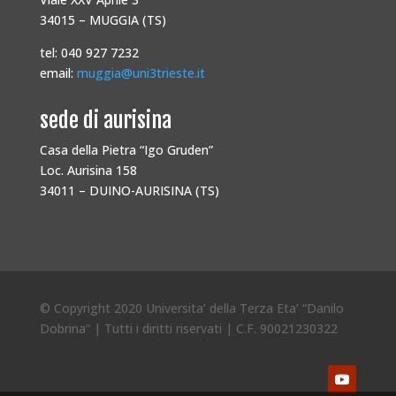
34015 – MUGGIA (TS)
tel: 040 927 7232
email:
muggia@uni3trieste.it
sede di aurisina
Casa della Pietra “Igo Gruden”
Loc. Aurisina 158
34011 – DUINO-AURISINA (TS)
© Copyright 2020 Universita’ della Terza Eta’ “Danilo
Dobrina” | Tutti i diritti riservati | C.F. 90021230322