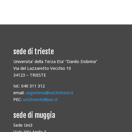
sede di trieste
Universita’ della Terza Eta’ “Danilo Dobrina”
Via del Lazzaretto Vecchio 10
34123 – TRIESTE
tel.: 040 311 312
email:
segreteria@uni3trieste.it
PEC:
uni3trieste@pec.it
sede di muggia
Sede Uni3
Viale XXV Aprile 3