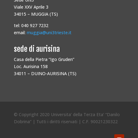
Viale XXV Aprile 3
34015 – MUGGIA (TS)
tel: 040 927 7232
email:
muggia@uni3trieste.it
sede di aurisina
Casa della Pietra “Igo Gruden”
Loc. Aurisina 158
34011 – DUINO-AURISINA (TS)
© Copyright 2020 Universita’ della Terza Eta’ “Danilo
Dobrina” | Tutti i diritti riservati | C.F. 90021230322