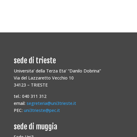
sede di trieste
Universita’ della Terza Eta’ “Danilo Dobrina”
Via del Lazzaretto Vecchio 10
34123 – TRIESTE
tel.: 040 311 312
email:
segreteria@uni3trieste.it
PEC:
uni3trieste@pec.it
sede di muggia
Sede Uni3