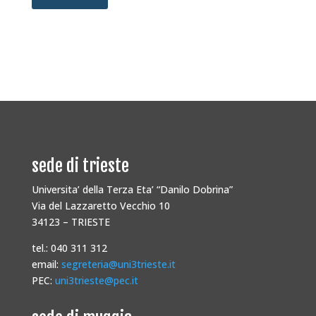
sede di trieste
Universita’ della Terza Eta’ “Danilo Dobrina”
Via del Lazzaretto Vecchio 10
34123 – TRIESTE
tel.: 040 311 312
email:
segreteria@uni3trieste.it
PEC:
uni3trieste@pec.it