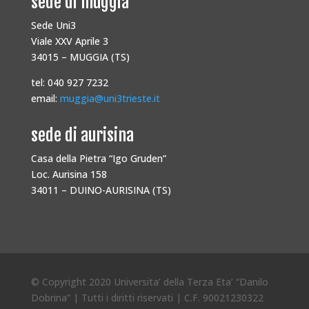
sede di muggia
Sede Uni3
Viale XXV Aprile 3
34015 – MUGGIA (TS)
tel: 040 927 7232
email:
muggia@uni3trieste.it
sede di aurisina
Casa della Pietra “Igo Gruden”
Loc. Aurisina 158
34011 – DUINO-AURISINA (TS)
© Copyright 2020 Universita’ della Terza Eta’ “Danilo
Dobrina” | Tutti i diritti riservati | C.F. 90021230322