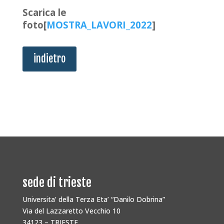
Scarica le
foto[
MOSTRA_LAVORI_2022
]
indietro
sede di trieste
Universita’ della Terza Eta’ “Danilo Dobrina”
Via del Lazzaretto Vecchio 10
34123 – TRIESTE