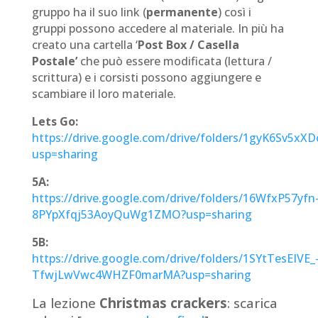
gruppo ha il suo link (
permanente
) così i
gruppi possono accedere al materiale. In più ha
creato una cartella ‘
Post Box / Casella
Postale’
che può essere modificata (lettura /
scrittura) e i corsisti possono aggiungere e
scambiare il loro materiale.
Lets Go:
https://drive.google.com/drive/folders/1gyK6Sv
usp=sharing
5A:
https://drive.google.com/drive/folders/16WfxP57yfn
8PYpXfqj53AoyQuWg1ZMO?usp=sharing
5B:
https://drive.google.com/drive/folders/1SYtTesEIVE_
TfwjLwVwc4WHZF0marMA?usp=sharing
La lezione
Christmas crackers
: scarica