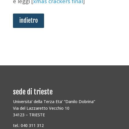
e leggi [
xmas crackers final
]
indietro
sede di trieste
Universita’ della Terza Eta’ “Danilo Dobrina”
Via del Lazzaretto Vecchio 10
34123 – TRIESTE
tel.: 040 311 312