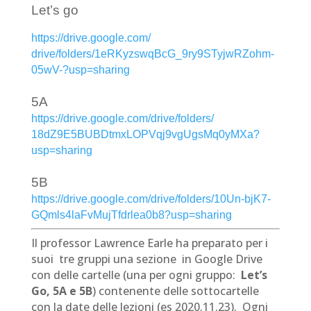
Let’s go
https://drive.google.com/
drive/folders/1eRKyzswqBcG_
9ry9STyjwRZohm-
05wV-?usp=
sharing
5A
https://drive.google.com/
drive/folders/
18dZ9E5BUBDtmxLOPVqj9vgUgsMq0y
MXa?
usp=sharing
5B
https://drive.google.com/
drive/folders/10Un-bjK7-
GQmls4laFvMujTfdrlea0b8?usp=
sharing
Il professor Lawrence Earle ha preparato per i
suoi tre gruppi una sezione in Google Drive
con delle cartelle (una per ogni gruppo:
Let’s
Go, 5A e 5B
) contenente delle sottocartelle
con la date delle lezioni (es 2020.11.23). Ogni