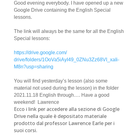
Good evening everybody.
I have opened up a new
Google Drive containing the English Special
lessons.
The link will always be the same for all the English
Special lessons:
https://drive.google.com/
drive/folders/1OoVa5iAyI49_
0ZNu3Zz68VI_xaIi-
M8n?usp=
sharing
You will find yesterday’s lesson (also some
material not used during the lesson) in the folder
2021.11.18 English through….
Have a good
weekend!
Lawrence
Ecco i link per accedere alla sezione di Google
Drive nella quale è depositato materiale
prodotto dal professor Lawrence Earle per i
suoi corsi.