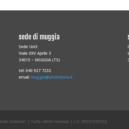
sede di muggia
Sede Uni3
Viale XXV Aprile 3
34015 – MUGGIA (TS)
tel: 040 927 7232
email:
muggia@uni3trieste.it
nilo Dobrina” | Tutti i diritti riservati | C.F. 90021230322