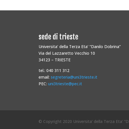
sede di trieste
Universita’ della Terza Eta’ “Danilo Dobrina”
Via del Lazzaretto Vecchio 10
34123 – TRIESTE
tel.: 040 311 312
email:
segreteria@uni3trieste.it
PEC:
uni3trieste@pec.it
© Copyright 2020 Universita’ della Terza Eta’ “Da