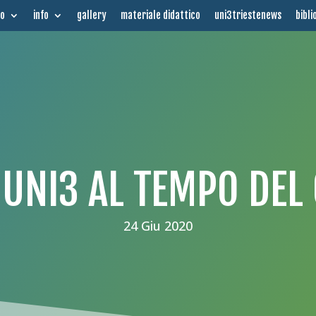
mo
info
gallery
materiale didattico
uni3triestenews
bibli
IN UNI3 AL TEMPO DEL
24 Giu 2020