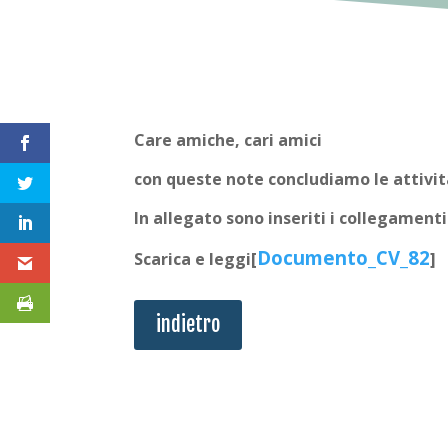
Care amiche, cari amici
con queste note concludiamo le attivi
In allegato sono inseriti i collegament
Documento_CV_82
Scarica e leggi[
]
indietro