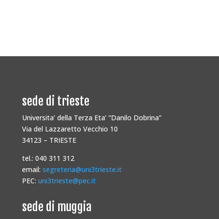
sede di trieste
Universita’ della Terza Eta’ “Danilo Dobrina”
Via del Lazzaretto Vecchio 10
34123 – TRIESTE
tel.: 040 311 312
email:
segreteria@uni3trieste.it
PEC:
uni3trieste@pec.it
sede di muggia