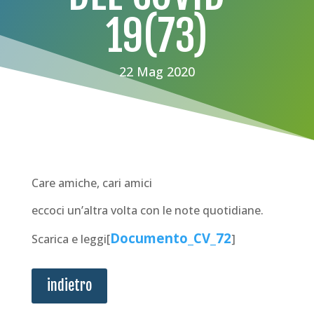
19(73)
22 Mag 2020
Care amiche, cari amici
eccoci un’altra volta con le note quotidiane.
Documento_CV_72
Scarica e leggi[
]
indietro