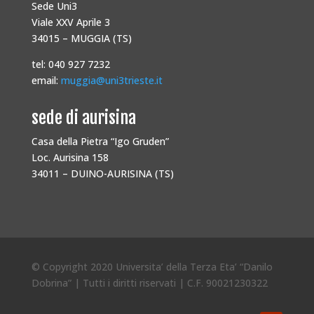
Sede Uni3
Viale XXV Aprile 3
34015 – MUGGIA (TS)
tel: 040 927 7232
email:
muggia@uni3trieste.it
sede di aurisina
Casa della Pietra “Igo Gruden”
Loc. Aurisina 158
34011 – DUINO-AURISINA (TS)
© Copyright 2020 Universita’ della Terza Eta’ “Danilo
Dobrina” | Tutti i diritti riservati | C.F. 90021230322