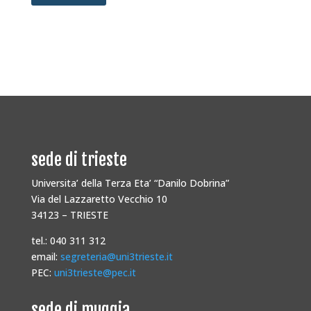
sede di trieste
Universita’ della Terza Eta’ “Danilo Dobrina”
Via del Lazzaretto Vecchio 10
34123 – TRIESTE
tel.: 040 311 312
email:
segreteria@uni3trieste.it
PEC:
uni3trieste@pec.it
sede di muggia