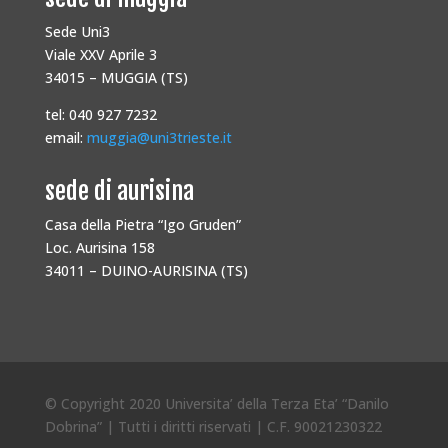
Sede Uni3
Viale XXV Aprile 3
34015 – MUGGIA (TS)
tel: 040 927 7232
email:
muggia@uni3trieste.it
sede di aurisina
Casa della Pietra “Igo Gruden”
Loc. Aurisina 158
34011 – DUINO-AURISINA (TS)
© Copyright 2020 Universita’ della Terza Eta’ “Danilo
Dobrina” | Tutti i diritti riservati | C.F. 90021230322