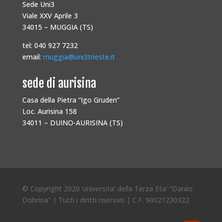
Sede Uni3
Viale XXV Aprile 3
34015 – MUGGIA (TS)
tel: 040 927 7232
email:
muggia@uni3trieste.it
sede di aurisina
Casa della Pietra “Igo Gruden”
Loc. Aurisina 158
34011 – DUINO-AURISINA (TS)
© Copyright 2020 Universita’ della Terza Eta’ “Danilo
Dobrina” | Tutti i diritti riservati | C.F. 90021230322