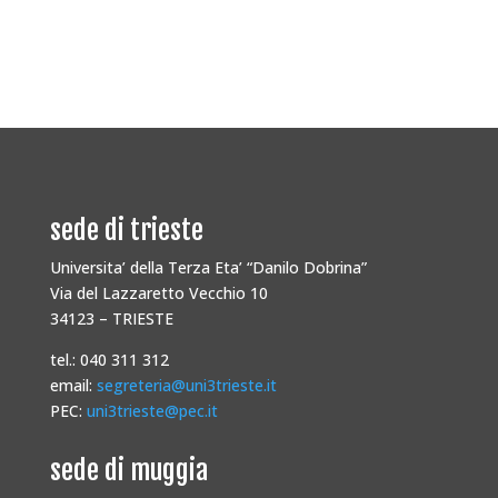
sede di trieste
Universita’ della Terza Eta’ “Danilo Dobrina”
Via del Lazzaretto Vecchio 10
34123 – TRIESTE
tel.: 040 311 312
email:
segreteria@uni3trieste.it
PEC:
uni3trieste@pec.it
sede di muggia