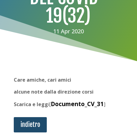
19(32)
11 Apr 2020
Care amiche, cari amici
alcune note dalla direzione corsi
Documento_CV_31
Scarica e legg
i[
]
indietro