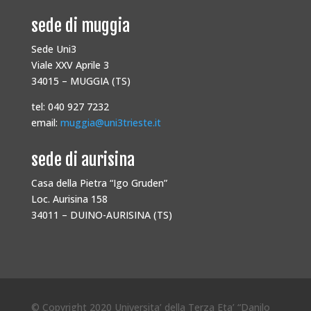
sede di muggia
Sede Uni3
Viale XXV Aprile 3
34015 – MUGGIA (TS)
tel: 040 927 7232
email:
muggia@uni3trieste.it
sede di aurisina
Casa della Pietra “Igo Gruden”
Loc. Aurisina 158
34011 – DUINO-AURISINA (TS)
© Copyright 2020 Universita’ della Terza Eta’ “Danilo