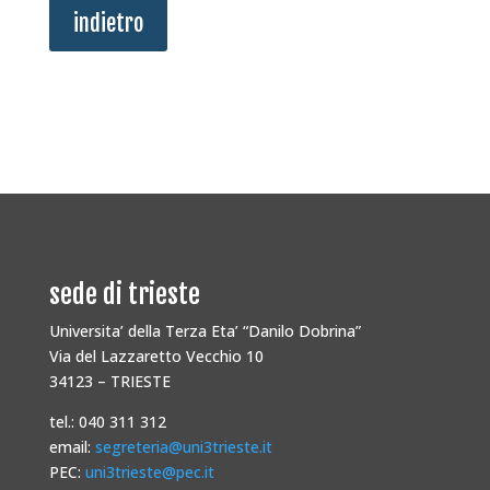
indietro
sede di trieste
Universita’ della Terza Eta’ “Danilo Dobrina”
Via del Lazzaretto Vecchio 10
34123 – TRIESTE
tel.: 040 311 312
email:
segreteria@uni3trieste.it
PEC:
uni3trieste@pec.it