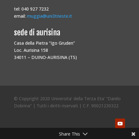
tel: 040 927 7232
email:
muggia@uni3trieste.it
sede di aurisina
Casa della Pietra “Igo Gruden”
Loc. Aurisina 158
34011 – DUINO-AURISINA (TS)
© Copyright 2020 Universita’ della Terza Eta’ “Danilo
Dobrina” | Tutti i diritti riservati | C.F. 90021230322
Share This