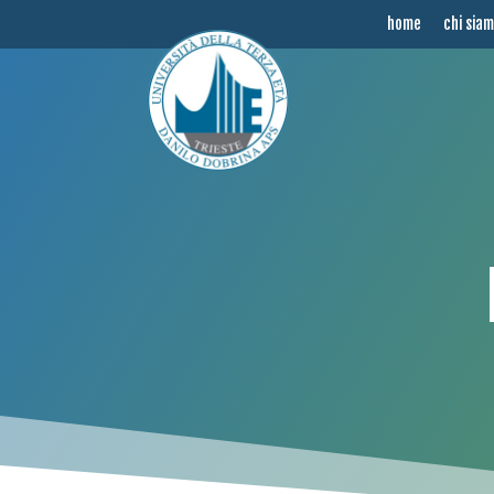
home
chi sia