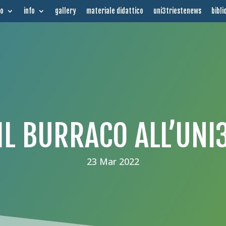
mo
info
gallery
materiale didattico
uni3triestenews
bibli
IL BURRACO ALL’UNI
23 Mar 2022