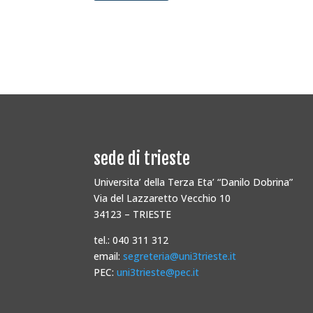
sede di trieste
Universita’ della Terza Eta’ “Danilo Dobrina”
Via del Lazzaretto Vecchio 10
34123 – TRIESTE
tel.: 040 311 312
email:
segreteria@uni3trieste.it
PEC:
uni3trieste@pec.it