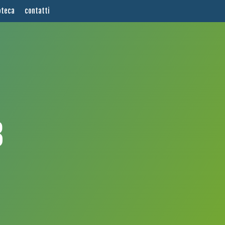
oteca
contatti
3