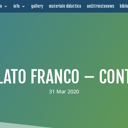
mo
info
gallery
materiale didattico
uni3triestenews
bibli
ATO FRANCO – CON
31 Mar 2020