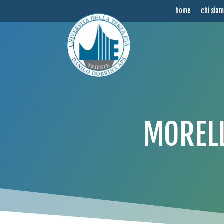
home
chi sia
MORELL