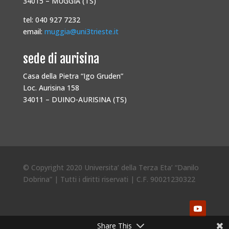
34015 – MUGGIA (TS)
tel: 040 927 7232
email:
muggia@uni3trieste.it
sede di aurisina
Casa della Pietra “Igo Gruden”
Loc. Aurisina 158
34011 – DUINO-AURISINA (TS)
© Copyright 2020 Universita’ della Terza Eta’ “Danilo
Dobrina” | Tutti i diritti riservati | C.F. 90021230322
Share This