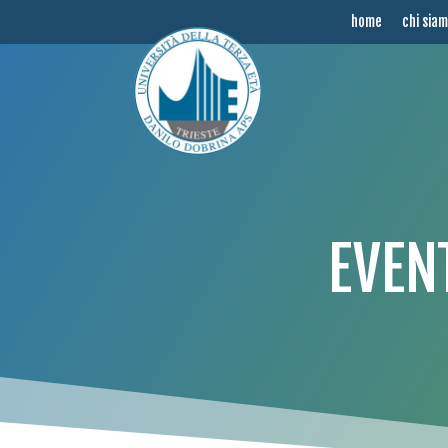
home
chi sia
EVEN