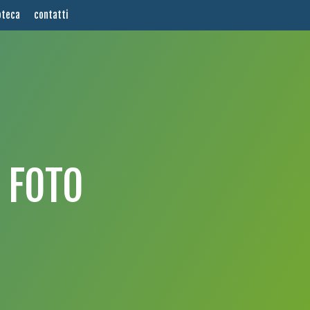
oteca
contatti
 FOTO