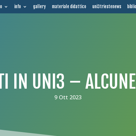
mo
info
gallery
materiale didattico
uni3triestenews
bibli
TI IN UNI3 – ALCUNE
9 Ott 2023