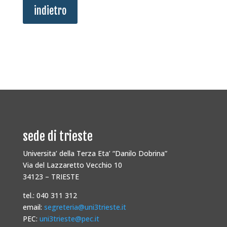
indietro
sede di trieste
Universita’ della Terza Eta’ “Danilo Dobrina”
Via del Lazzaretto Vecchio 10
34123 – TRIESTE
tel.: 040 311 312
email:
segreteria@uni3trieste.it
PEC:
uni3trieste@pec.it