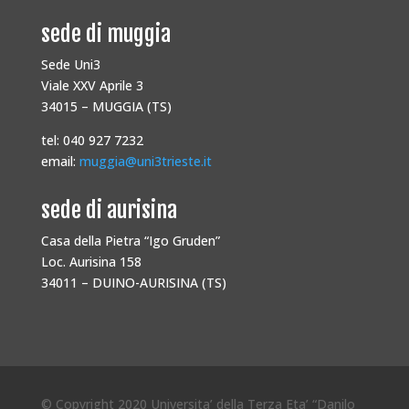
sede di muggia
Sede Uni3
Viale XXV Aprile 3
34015 – MUGGIA (TS)
tel: 040 927 7232
email:
muggia@uni3trieste.it
sede di aurisina
Casa della Pietra “Igo Gruden”
Loc. Aurisina 158
34011 – DUINO-AURISINA (TS)
© Copyright 2020 Universita’ della Terza Eta’ “Danilo