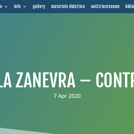
mo
info
gallery
materiale didattico
uni3triestenews
bibli
LA ZANEVRA – CONT
7 Apr 2020