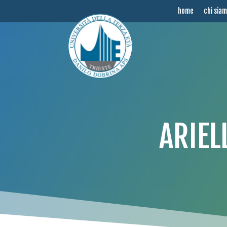
home
chi sia
ARIEL