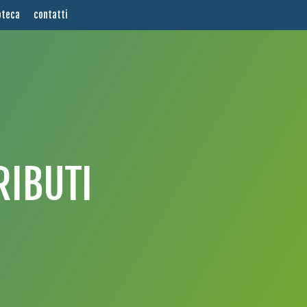
oteca
contatti
RIBUTI